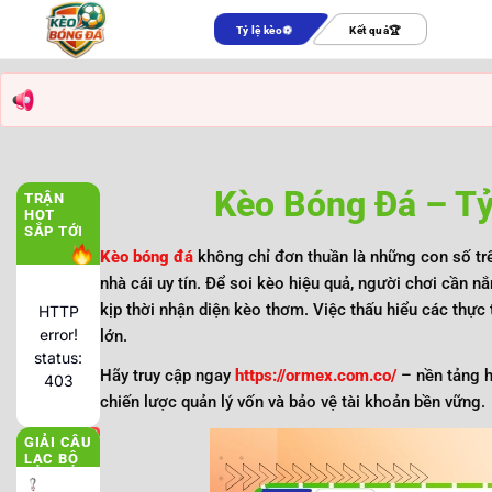
Bỏ
Tỷ lệ kèo
Kết quả
qua
nội
dung
Kèo Bóng Đá – Tỷ
TRẬN
HOT
SẮP TỚI
Kèo bóng đá
không chỉ đơn thuần là những con số trê
nhà cái uy tín. Để soi kèo hiệu quả, người chơi cần
kịp thời nhận diện kèo thơm. Việc thấu hiểu các thực 
HTTP
error!
lớn.
status:
Hãy truy cập ngay
https://ormex.com.co/
– nền tảng h
403
chiến lược quản lý vốn và bảo vệ tài khoản bền vững.
GIẢI CÂU
LẠC BỘ