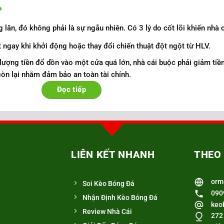
?
0.87
0
2.5/3
lăn, đó không phải là sự ngẫu nhiên. Có 3 lý do cốt lõi khiến nhà c
0.92
0
0.5
U
 ngay khi khởi động hoặc thay đổi chiến thuật đột ngột từ HLV.
0.90
2.5
lượng tiền đổ dồn vào một cửa quá lớn, nhà cái buộc phải giảm ti
òn lại nhằm đảm bảo an toàn tài chính.
0.90
0.5
U
Đọc tiếp
ỉnh để tạo cảm giác cửa đó cực kỳ “thơm”, khiến người chơi thiếu 
0.95
0/0.5
2.5
á phổ biến nhất hiện nay
0.85
U
i loại kèo bóng đá phản ánh một góc nhìn khác nhau về trận đấu.
ật cược chấp
0.97
3
3.5/4
LIÊN KẾT NHANH
THEO 
0.82
U
hất tại Việt Nam. Nhà cái dùng đơn vị “bàn thắng” để tạo sự cân b
orm
Soi Kèo Bóng Đá
090
Nhận Định Kèo Bóng Đá
0.80
ăn tiền, hòa về vốn.
0/0.5
2.5
keo
Review Nhà Cái
1.00
0
U
ới ăn tiền, kết quả hòa thì cửa trên thua trắng.
272 