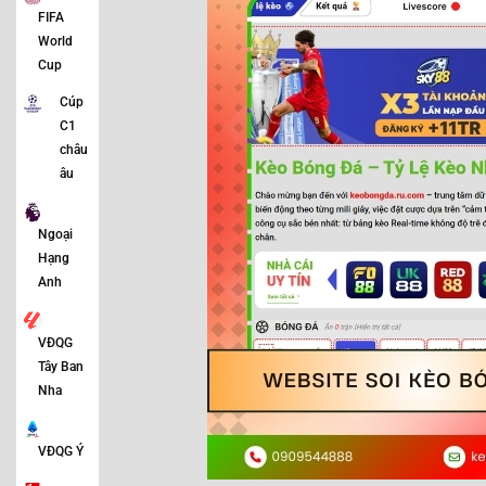
FIFA
World
Cup
Cúp
C1
châu
âu
Ngoại
Hạng
Anh
VĐQG
Tây Ban
Nha
VĐQG Ý