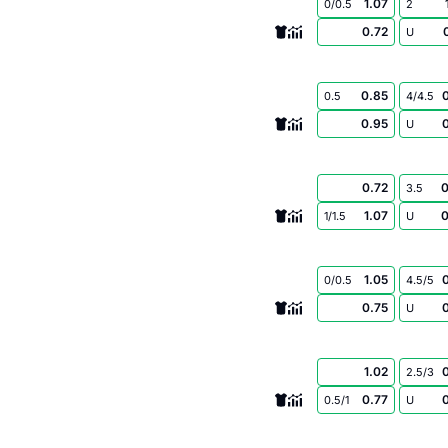
1.07
0/0.5
2
0.72
U
0.85
0.5
4/4.5
0.95
U
0.72
0
3.5
1.07
0
1/1.5
U
1.05
0/0.5
4.5/5
0.75
U
1.02
2.5/3
0.77
0.5/1
U