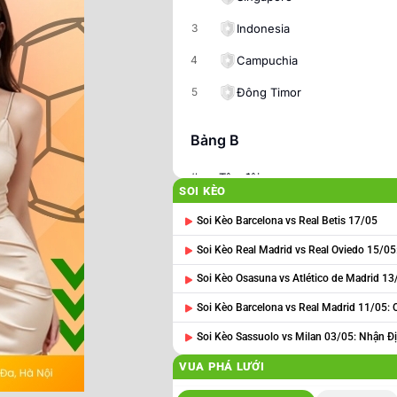
Indonesia
3
Campuchia
4
Đông Timor
5
Bảng B
#
Tên đội
SOI KÈO
Thái Lan
1
Soi Kèo Barcelona vs Real Betis 17/05
Myanmar
2
Soi Kèo Real Madrid vs Real Oviedo 15/0
Malaysia
3
Soi Kèo Osasuna vs Atlético de Madrid 13
Philippines
4
Soi Kèo Barcelona vs Real Madrid 11/05: Q
Lào
5
Soi Kèo Sassuolo vs Milan 03/05: Nhận Đ
VUA PHÁ LƯỚI