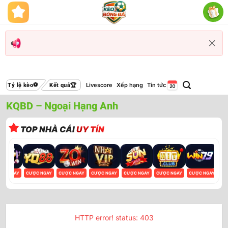
Bỏ
qua
nội
dung
Livescore
Xếp hạng
Tin tức
Tỷ lệ kèo
Kết quả
KQBD – Ngoại Hạng Anh
TOP NHÀ CÁI
UY TÍN
ỢC NGAY
CƯỢC NGAY
CƯỢC NGAY
CƯỢC NGAY
CƯỢC NGAY
CƯỢC NGAY
CƯỢC NGAY
CƯ
HTTP error! status: 403