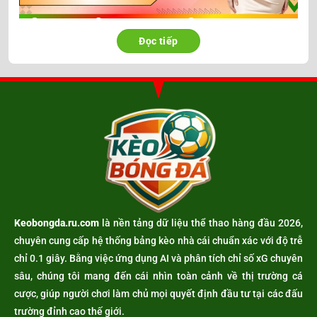
Đọc tiếp
Tổng quan về lịch sử và sự hình thành Premier
League
Quá trình chuyển mình từ Football League sang Ngoại
hạng Anh
Lịch sử bóng đá xứ sở sương mù đã bước sang một trang mới
vào đầu thập niên 1990. Trước đó, hệ thống Football League
đã tồn tại hơn một thế kỷ nhưng dần bộc lộ những hạn chế về
tài chính và cơ sở hạ tầng. Sự ra đời của Ngoại Hạng Anh vào
năm 1992 là kết quả của nỗ lực ly khai từ các đội bóng hàng
đầu nhằm tối ưu hóa doanh thu từ bản quyền truyền hình.
Keobongda.ru.com
là nền tảng dữ liệu thể thao hàng đầu 2026,
Các bước ngoặt chính trong quá trình hình thành bao gồm:
chuyên cung cấp hệ thống bảng kèo nhà cái chuẩn xác với độ trễ
Năm 1991: Các câu lạc bộ lớn ký hiệp định thiết lập các
chỉ 0.1 giây. Bằng việc ứng dụng AI và phân tích chỉ số xG chuyên
nguyên tắc cơ bản cho giải đấu mới.
sâu, chúng tôi mang đến cái nhìn toàn cảnh về thị trường cá
Tháng 2/1992: Các đội bóng đồng loạt rời khỏi Football
cược, giúp người chơi làm chủ mọi quyết định đầu tư tại các đấu
League.
trường đỉnh cao thế giới.