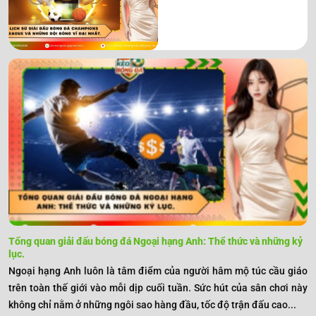
Tổng quan giải đấu bóng đá Ngoại hạng Anh: Thể thức và những kỷ
lục.
Ngoại hạng Anh luôn là tâm điểm của người hâm mộ túc cầu giáo
trên toàn thế giới vào mỗi dịp cuối tuần. Sức hút của sân chơi này
không chỉ nằm ở những ngôi sao hàng đầu, tốc độ trận đấu cao...