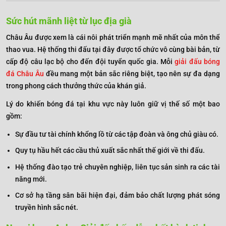
Sức hút mãnh liệt từ lục địa già
Châu Âu được xem là cái nôi phát triển mạnh mẽ nhất của môn thể
thao vua. Hệ thống thi đấu tại đây được tổ chức vô cùng bài bản, từ
cấp độ câu lạc bộ cho đến đội tuyển quốc gia. Mỗi
giải đấu bóng
đá Châu Âu
đều mang một bản sắc riêng biệt, tạo nên sự đa dạng
trong phong cách thưởng thức của khán giả.
Lý do khiến bóng đá tại khu vực này luôn giữ vị thế số một bao
gồm:
Sự đầu tư tài chính khổng lồ từ các tập đoàn và ông chủ giàu có.
Quy tụ hầu hết các cầu thủ xuất sắc nhất thế giới về thi đấu.
Hệ thống đào tạo trẻ chuyên nghiệp, liên tục sản sinh ra các tài
năng mới.
Cơ sở hạ tầng sân bãi hiện đại, đảm bảo chất lượng phát sóng
truyền hình sắc nét.