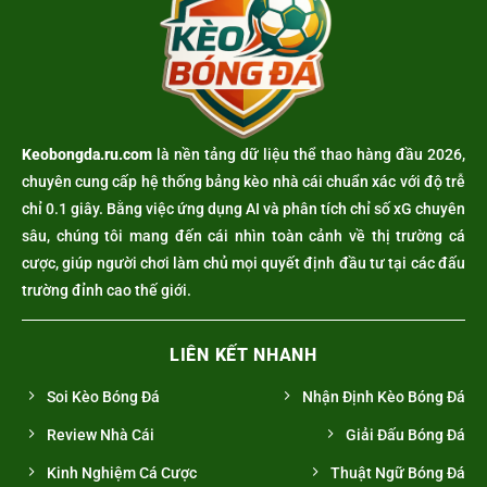
Keobongda.ru.com
là nền tảng dữ liệu thể thao hàng đầu 2026,
chuyên cung cấp hệ thống bảng kèo nhà cái chuẩn xác với độ trễ
chỉ 0.1 giây. Bằng việc ứng dụng AI và phân tích chỉ số xG chuyên
sâu, chúng tôi mang đến cái nhìn toàn cảnh về thị trường cá
cược, giúp người chơi làm chủ mọi quyết định đầu tư tại các đấu
trường đỉnh cao thế giới.
LIÊN KẾT NHANH
Soi Kèo Bóng Đá
Nhận Định Kèo Bóng Đá
Review Nhà Cái
Giải Đấu Bóng Đá
Kinh Nghiệm Cá Cược
Thuật Ngữ Bóng Đá