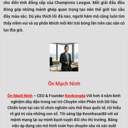
cho đến tính đẳng cấp của Champions League. Mỗi giải đấu đều
đóng góp những mảnh ghép quan trọng tạo nên thế giới túc cầu
đầy màu sắc. Dù yêu thích lối đá nào, người hâm mộ cũng luôn tìm
thấy niềm vui và sự phấn khích mỗi khi trái bóng lăn trên các sân cỏ
lục địa già.
Ôn Mạch Ninh
Ôn Mạch Ninh
– CEO & Founder
Keobongda
Với hơn 4 năm kinh
nghiệm dày dặn trong vai trò Chuyên viên Phân tích Dữ liệu
Chiến lược tại các tổ chức nghiên cứu thể thao quốc tế, tôi hiểu
rõ giá trị của những con số. Tôi sáng lập Keonhacai88 với sứ
mệnh mang lại sự minh bạch tuyệt đối cho thị trường. Bằng
việc áp dụng các mô hình toán học chuyên sâu và xác suất