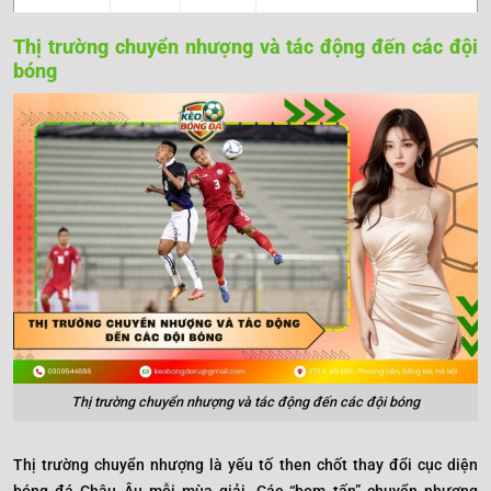
Thị trường chuyển nhượng và tác động đến các đội
bóng
Thị trường chuyển nhượng và tác động đến các đội bóng
Thị trường chuyển nhượng là yếu tố then chốt thay đổi cục diện