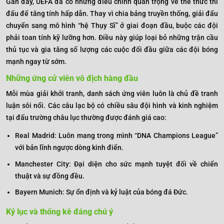
Gần đây, UEFA đã có những điều chỉnh quan trọng về thể thức thi
đấu để tăng tính hấp dẫn. Thay vì chia bảng truyền thống, giải đấu
chuyển sang mô hình “hệ Thụy Sĩ” ở giai đoạn đầu, buộc các đội
phải toan tính kỹ lưỡng hơn. Điều này giúp loại bỏ những trận cầu
thủ tục và gia tăng số lượng các cuộc đối đầu giữa các đội bóng
mạnh ngay từ sớm.
Những ứng cử viên vô địch hàng đầu
Mỗi mùa giải khởi tranh, danh sách ứng viên luôn là chủ đề tranh
luận sôi nổi. Các câu lạc bộ có chiều sâu đội hình và kinh nghiệm
tại đấu trường châu lục thường được đánh giá cao:
Real Madrid: Luôn mang trong mình “DNA Champions League”
với bản lĩnh ngược dòng kinh điển.
Manchester City: Đại diện cho sức mạnh tuyệt đối về chiến
thuật và sự đồng đều.
Bayern Munich: Sự ổn định và kỷ luật của bóng đá Đức.
Kỷ lục và thống kê đáng chú ý