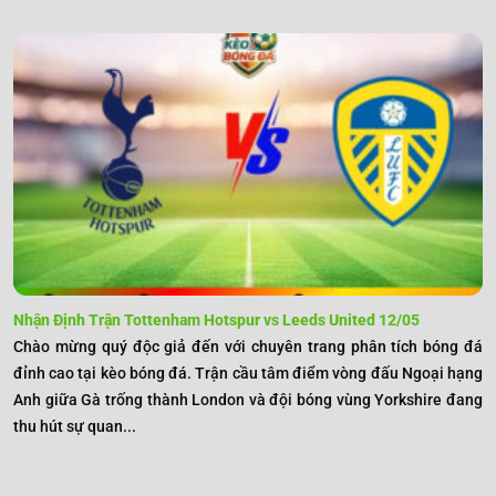
Nhận Định Trận Tottenham Hotspur vs Leeds United 12/05
Chào mừng quý độc giả đến với chuyên trang phân tích bóng đá
đỉnh cao tại kèo bóng đá. Trận cầu tâm điểm vòng đấu Ngoại hạng
Anh giữa Gà trống thành London và đội bóng vùng Yorkshire đang
thu hút sự quan...