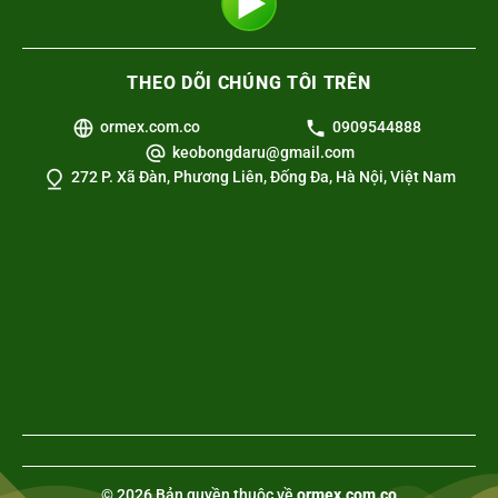
THEO DÕI CHÚNG TÔI TRÊN
ormex.com.co
0909544888
keobongdaru@gmail.com
272 P. Xã Đàn, Phương Liên, Đống Đa, Hà Nội, Việt Nam
© 2026 Bản quyền thuộc về
ormex.com.co