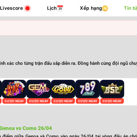
Livescore
Lịch
Xếp hạng
Tin t
ính xác cho từng trận đấu sắp diễn ra. Đồng hành cùng đội ngũ ch
NGAY
CƯỢC NGAY
CƯỢC NGAY
CƯỢC NGAY
CƯỢC NGAY
CƯỢC NGAY
C
 Genoa vs Como 26/04
m điểm giữa Genoa và Como vào ngày 26/04 tại vòng đấu áp chót