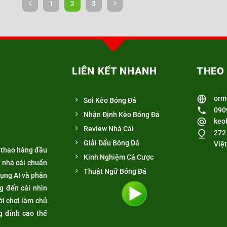
1
2
3
LIÊN KẾT NHANH
THEO 
orm
Soi Kèo Bóng Đá
090
Nhận Định Kèo Bóng Đá
keo
Review Nhà Cái
272 
Giải Đấu Bóng Đá
Việ
ể thao hàng đầu
Kinh Nghiệm Cá Cược
 nhà cái chuẩn
Thuật Ngữ Bóng Đá
dụng AI và phân
g đến cái nhìn
ời chơi làm chủ
g đỉnh cao thế