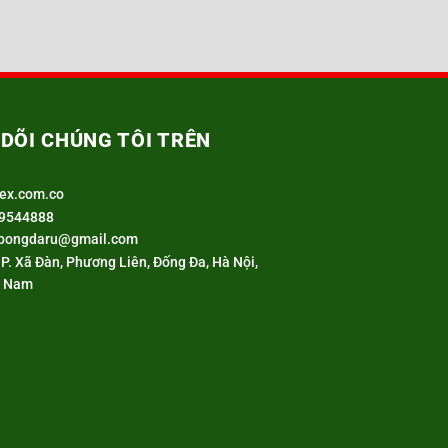
42
Ermin Mahmić
#
Tên đội
Colombia
1
43
Marko Arnautović
Bồ Đào Nha
2
44
Habib Diarra
Cộng hòa Dân chủ Congo
3
DÕI CHÚNG TÔI TRÊN
45
Amad Diallo
Uzbekistan
4
46
Cyle Larin
ex.com.co
9544888
Bảng L
47
Mikel Merino
bongdaru@gmail.com
#
Tên đội
P. Xã Đàn, Phương Liên, Đống Đa, Hà Nội,
48
Anthony Elanga
t Nam
Anh
1
49
Daichi Kamada
Croatia
2
50
Yasin Ayari
Ghana
3
51
Emam Ashour
Panama
4
52
Daniel Muñoz