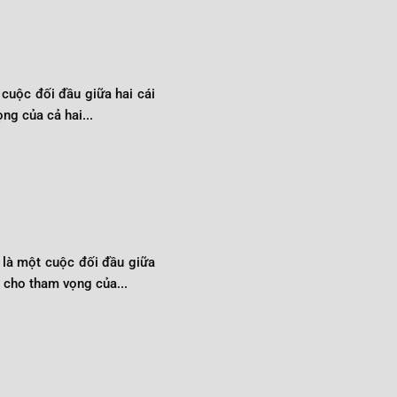
#
Tên đội
31
Leandro Trossard
Pháp
1
32
Soufiane Rahimi
Na Uy
2
33
Pape Gueye
 cuộc đối đầu giữa hai cái
Senegal
3
ng của cả hai...
34
Nicolas Pépé
Iraq
4
35
Maximiliano Araujo
Bảng J
36
Riyad Mahrez
#
Tên đội
37
Ramin Rezaeian
Argentina
1
 là một cuộc đối đầu giữa
38
Rubén Vargas
Áo
2
h cho tham vọng của...
39
Ayase Ueda
Algeria
3
Jordan
4
40
Malik Tillman
41
Mostafa Zico
Bảng K