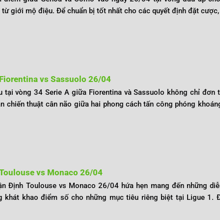
từ giới mộ điệu. Để chuẩn bị tốt nhất cho các quyết định đặt cược, 
Fiorentina vs Sassuolo 26/04
 tại vòng 34 Serie A giữa Fiorentina và Sassuolo không chỉ đơn t
án chiến thuật cân não giữa hai phong cách tấn công phóng khoáng
 Toulouse vs Monaco 26/04
ận Định Toulouse vs Monaco 26/04 hứa hẹn mang đến những diễn b
 khát khao điểm số cho những mục tiêu riêng biệt tại Ligue 1. 