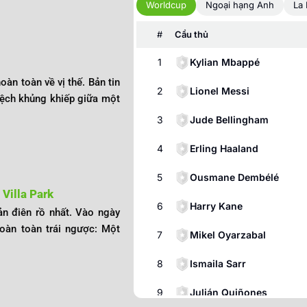
Worldcup
Ngoại hạng Anh
La
Scotland
3
#
Cầu thủ
Haiti
4
1
Kylian Mbappé
Bảng D
àn toàn về vị thế. Bản tin
2
Lionel Messi
lệch khủng khiếp giữa một
#
Tên đội
3
Jude Bellingham
Mỹ
1
4
Erling Haaland
Úc
2
5
Ousmane Dembélé
Paraguay
3
Villa Park
Thổ Nhĩ Kỳ
4
6
Harry Kane
ản điên rồ nhất. Vào ngày
hoàn toàn trái ngược: Một
7
Mikel Oyarzabal
Bảng E
8
Ismaila Sarr
#
Tên đội
Đức
1
9
Julián Quiñones