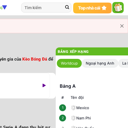
ức
BẢNG XẾP HẠNG
uyên gia của
Kèo Bóng Đá
để
Worldcup
Ngoại hạng Anh
La
Vòng bảng
Bảng A
ƯỢC NGAY
CƯỢC NGAY
CƯỢC NGAY
CƯỢC NGAY
CƯỢC NGAY
CƯỢC NGA
#
Tên đội
Mexico
1
Nam Phi
2
 Serie A đang thu hút sự