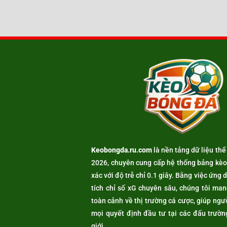
Keobongda.ru.com
là nền tảng dữ liệu th
2026, chuyên cung cấp hệ thống bảng kèo
xác với độ trễ chỉ 0.1 giây. Bằng việc ứng 
tích chỉ số xG chuyên sâu, chúng tôi man
toàn cảnh về thị trường cá cược, giúp ngư
mọi quyết định đầu tư tại các đấu trườn
giới.