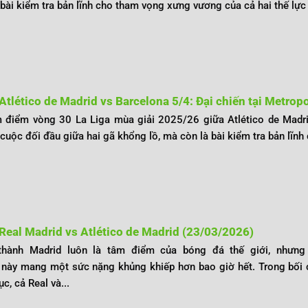
 bài kiểm tra bản lĩnh cho tham vọng xưng vương của cả hai thế lực 
tlético de Madrid vs Barcelona 5/4: Đại chiến tại Metrop
m điểm vòng 30 La Liga mùa giải 2025/26 giữa Atlético de Madri
 cuộc đối đầu giữa hai gã khổng lồ, mà còn là bài kiểm tra bản lĩnh
Real Madrid vs Atlético de Madrid (23/03/2026)
thành Madrid luôn là tâm điểm của bóng đá thế giới, nhưn
này mang một sức nặng khủng khiếp hơn bao giờ hết. Trong bối 
c, cả Real và...