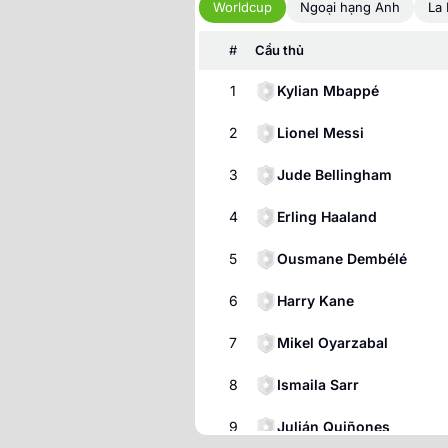
Worldcup
Ngoại hạng Anh
La
Scotland
3
#
Cầu thủ
Haiti
4
1
Kylian Mbappé
Bảng D
2
Lionel Messi
#
Tên đội
3
Jude Bellingham
Mỹ
1
4
Erling Haaland
Úc
2
5
Ousmane Dembélé
Paraguay
3
Thổ Nhĩ Kỳ
4
6
Harry Kane
7
Mikel Oyarzabal
Bảng E
8
Ismaila Sarr
#
Tên đội
Đức
1
9
Julián Quiñones