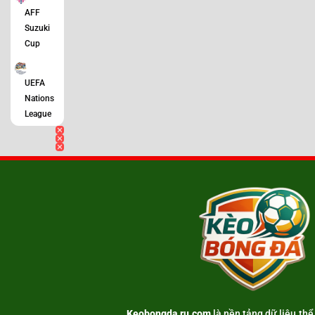
AFF
Suzuki
Cup
UEFA
Nations
League
Keobongda.ru.com
là nền tảng dữ liệu th