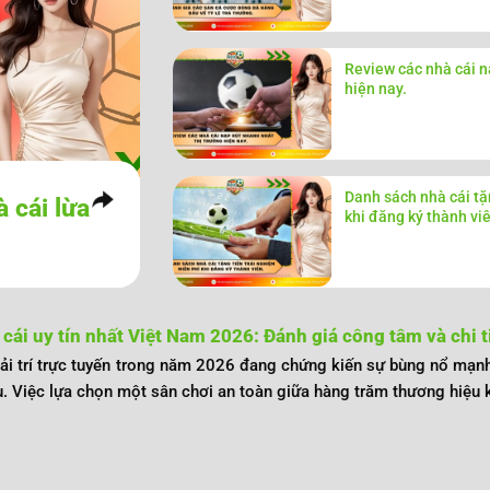
Review các nhà cái n
hiện nay.
Danh sách nhà cái tặ
 cái lừa
khi đăng ký thành vi
cái uy tín nhất Việt Nam 2026: Đánh giá công tâm và chi ti
iải trí trực tuyến trong năm 2026 đang chứng kiến sự bùng nổ mạn
ụ. Việc lựa chọn một sân chơi an toàn giữa hàng trăm thương hiệu k