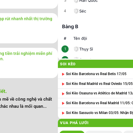
Hàn Quốc
3
Séc
4
ạp rút nhanh nhất thị trường
Bảng B
#
Tên đội
Thụy Sĩ
1
ng tiền trải nghiệm miễn phí
ên.
Canada
2
SOI KÈO
Bosnia và Herzegovina
3
Soi Kèo Barcelona vs Real Betis 17/05
Qatar
4
Soi Kèo Real Madrid vs Real Oviedo 15/0
ết.
Soi Kèo Osasuna vs Atlético de Madrid 13
Bảng C
h mẽ về công nghệ và chất
Soi Kèo Barcelona vs Real Madrid 11/05: Q
hác nhau là mối quan...
#
Tên đội
Soi Kèo Sassuolo vs Milan 03/05: Nhận Đ
Brazil
1
VUA PHÁ LƯỚI
Maroc
2