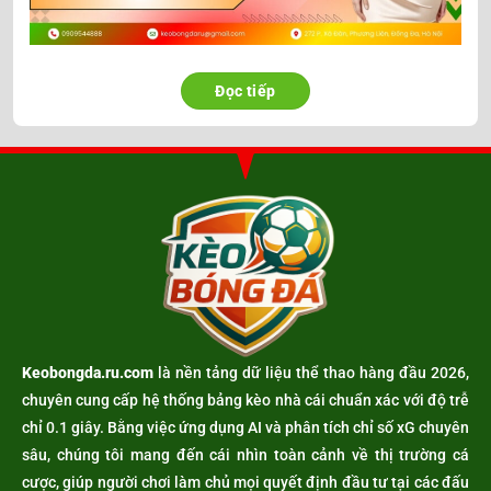
Tổng quan về Cúp bóng đá châu Á (AFC Asian
Đọc tiếp
Cup)
Asian Cup hay còn gọi là Cúp bóng đá châu Á, là giải đấu chính
thức do Liên đoàn bóng đá châu Á (AFC) tổ chức theo chu kỳ 4
năm một lần. Đây được coi là giải vô địch bóng đá có lịch sử
lâu đời thứ hai thế giới chỉ sau Copa America.
Giải đấu này đóng vai trò quyết định trong việc xác định vị thế
của các nền bóng đá tại châu lục. Kết quả của mỗi trận tranh
tài trực tiếp ảnh hưởng đến thứ hạng trên bản đồ FIFA, đồng
thời là thước đo cho sự đầu tư và phát triển của mỗi quốc gia.
Asian Cup không chỉ quy tụ những đội tuyển mạnh nhất mà
Keobongda.ru.com
là nền tảng dữ liệu thể thao hàng đầu 2026,
còn là nơi giao thoa của nhiều trường phái bóng đá đặc trưng
chuyên cung cấp hệ thống bảng kèo nhà cái chuẩn xác với độ trễ
từ Tây Á, Đông Á đến Trung Á.
chỉ 0.1 giây. Bằng việc ứng dụng AI và phân tích chỉ số xG chuyên
Những giá trị cốt lõi của giải đấu bao gồm:
sâu, chúng tôi mang đến cái nhìn toàn cảnh về thị trường cá
cược, giúp người chơi làm chủ mọi quyết định đầu tư tại các đấu
Xác định nhà vua mới của bóng đá châu Á sau mỗi chu kỳ.