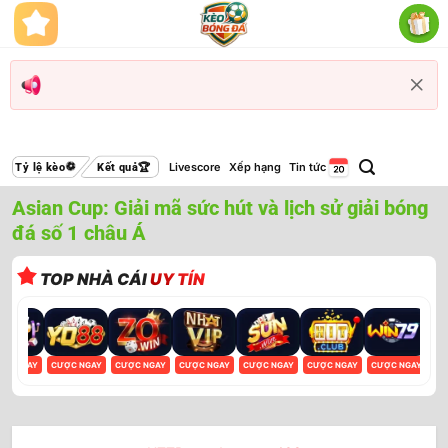
Bỏ
qua
nội
dung
Livescore
Xếp hạng
Tin tức
Tỷ lệ kèo
Kết quả
Asian Cup: Giải mã sức hút và lịch sử giải bóng
đá số 1 châu Á
TOP NHÀ CÁI
UY TÍN
ỢC NGAY
CƯỢC NGAY
CƯỢC NGAY
CƯỢC NGAY
CƯỢC NGAY
CƯỢC NGAY
CƯỢC NGAY
CƯ