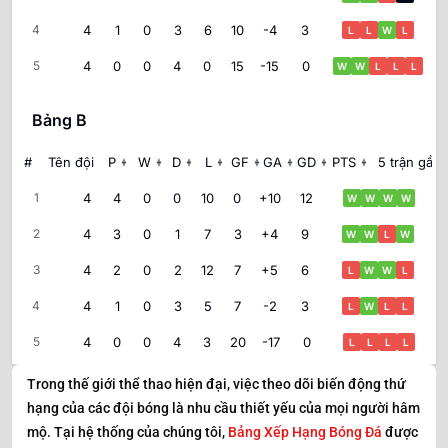
Campuchia
4
1
0
3
6
10
-4
3
4
L
L
W
L
Đông Timor
4
0
0
4
0
15
-15
0
5
W
W
L
L
L
Bảng B
#
Tên đội
P
W
D
L
GF
GA
GD
PTS
5 trận gần 
▲
▲
▲
▲
▲
▲
▲
▲
▼
▼
▼
▼
▼
▼
▼
▼
Thái Lan
4
4
0
0
10
0
+10
12
1
W
W
W
W
Malaysia
4
3
0
1
7
3
+4
9
2
W
W
L
W
Myanmar
4
2
0
2
12
7
+5
6
3
L
W
W
L
Philippines
4
1
0
3
5
7
-2
3
4
L
W
L
L
Lào
4
0
0
4
3
20
-17
0
5
L
L
L
L
Trong thế giới thể thao hiện đại, việc theo dõi biến động thứ
hạng của các đội bóng là nhu cầu thiết yếu của mọi người hâm
mộ. Tại hệ thống của chúng tôi,
Bảng Xếp Hạng Bóng Đá
được