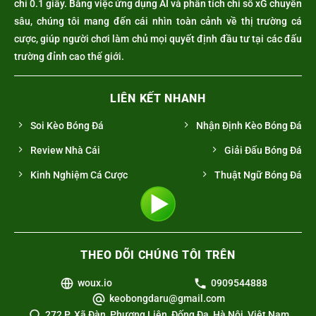
chỉ 0.1 giây. Bằng việc ứng dụng AI và phân tích chỉ số xG chuyên
trên sân như tỷ lệ kiểm soát bóng, số cú sút trúng đích hay
CA Banfield
-
Belgrano
22:00
-
[10]
[11]
sâu, chúng tôi mang đến cái nhìn toàn cảnh về thị trường cá
thậm chí là sự thay đổi về đội hình ra sân. Sự minh bạch và tốc
11/08
Club Atlético Unión
-
-
[9]
cược, giúp người chơi làm chủ mọi quyết định đầu tư tại các đấu
độ của LiveScore giúp thu hẹp khoảng cách giữa người xem và
00:15
trường đỉnh cao thế giới.
sân vận động, tạo nên một hệ sinh thái thể thao số sống động
HẠNG 2 HÀ LAN
và tin cậy.
AZ Alkmaar Youth
-
FC Eindhov
18:00
-
[15]
Các tính năng đột phá của hệ thống LiveScore
LIÊN KẾT NHANH
trực tuyến
Jong PSV Eindhoven Youth
-
Volendam
18:00
-
[13]
[1
Soi Kèo Bóng Đá
Nhận Định Kèo Bóng Đá
VĐQG NGA
Review Nhà Cái
Giải Đấu Bóng Đá
Fakel Voronezh
-
16:30
-
[16]
Kinh Nghiệm Cá Cược
Thuật Ngữ Bóng Đá
VĐQG THỤY ĐIỂN
IK Sirius FK
-
17:00
-
[1]
Vasteras SK FK
-
Djurgarden
17:00
-
[9]
THEO DÕI CHÚNG TÔI TRÊN
Loading more...
woux.io
0909544888
keobongdaru@gmail.com
272 P. Xã Đàn, Phương Liên, Đống Đa, Hà Nội, Việt Nam