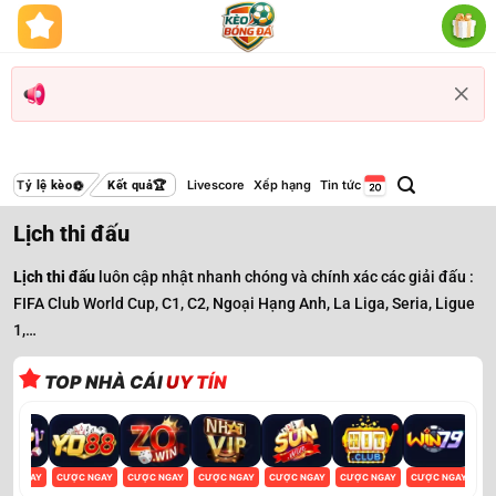
Bỏ
qua
nội
dung
Livescore
Xếp hạng
Tin tức
Tỷ lệ kèo
Kết quả
Lịch thi đấu
Lịch thi đấu
luôn cập nhật nhanh chóng và chính xác các giải đấu :
FIFA Club World Cup, C1, C2, Ngoại Hạng Anh, La Liga, Seria, Ligue
1,…
TOP NHÀ CÁI
UY TÍN
ỢC NGAY
CƯỢC NGAY
CƯỢC NGAY
CƯỢC NGAY
CƯỢC NGAY
CƯỢC NGAY
CƯỢC NGAY
CƯ