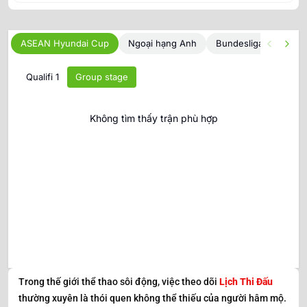
ASEAN Hyundai Cup
Ngoại hạng Anh
Bundesliga
La Li
Qualifi 1
Group stage
Không tìm thấy trận phù hợp
Trong thế giới thể thao sôi động, việc theo dõi
Lịch Thi Đấu
thường xuyên là thói quen không thể thiếu của người hâm mộ.