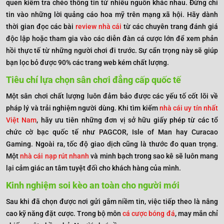
quen kiểm tra chéo thông tin từ nhiều nguồn khác nhau. Đừng chỉ
tin vào những lời quảng cáo hoa mỹ trên mạng xã hội. Hãy dành
thời gian đọc các bài
review nhà cái
từ các chuyên trang đánh giá
độc lập hoặc tham gia vào các diễn đàn cá cược lớn để xem phản
hồi thực tế từ những người chơi đi trước. Sự cẩn trọng này sẽ giúp
bạn lọc bỏ được 90% các trang web kém chất lượng.
Tiêu chí lựa chọn sân chơi đẳng cấp quốc tế
Một sân chơi chất lượng luôn đảm bảo được các yếu tố cốt lõi về
pháp lý và trải nghiệm người dùng. Khi tìm kiếm
nhà cái uy tín nhất
Việt Nam
, hãy ưu tiên những đơn vị sở hữu giấy phép từ các tổ
chức cờ bạc quốc tế như PAGCOR, Isle of Man hay Curacao
Gaming. Ngoài ra, tốc độ giao dịch cũng là thước đo quan trọng.
Một
nhà cái nạp rút nhanh
và minh bạch trong sao kê sẽ luôn mang
lại cảm giác an tâm tuyệt đối cho khách hàng của mình.
Kinh nghiệm soi kèo an toàn cho người mới
Sau khi đã chọn được nơi gửi gắm niềm tin, việc tiếp theo là nâng
cao kỹ năng đặt cược. Trong bộ môn
cá cược bóng đá
, may mắn chỉ