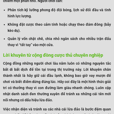
chiếm một phần nhỏ. Người chơi cần:
Phân tích kỹ lưỡng phong độ đội bóng, lịch sử đối đầu và tình
hình lực lượng.
Không đặt cược theo cảm tính hoặc chạy theo đám đông (bẫy
kèo dụ).
Quản lý vốn chặt chẽ, chia nhỏ ngân sách cho nhiều trận đấu
thay vì “tất tay” vào một cửa.
Lời khuyên từ cộng đồng cược thủ chuyên nghiệp
Cộng đồng những người chơi lâu năm luôn có những nguyên tắc
bất di bất dịch để tồn tại trong thị trường này. Lời khuyên chân
thành nhất là hãy giữ cái đầu lạnh, không bao giờ vay mượn để
chơi và biết điểm dừng đúng lúc. Hãy coi đây là một hình thức giải
trí có thưởng thay vì con đường làm giàu nhanh chóng. Luôn cập
nhật danh sách đen thường xuyên để tránh xa những cái tên mới
nổi nhưng có dấu hiệu lừa đảo.
Việc nhận diện và tránh xa các nhà cái lừa đảo là bước đệm quan