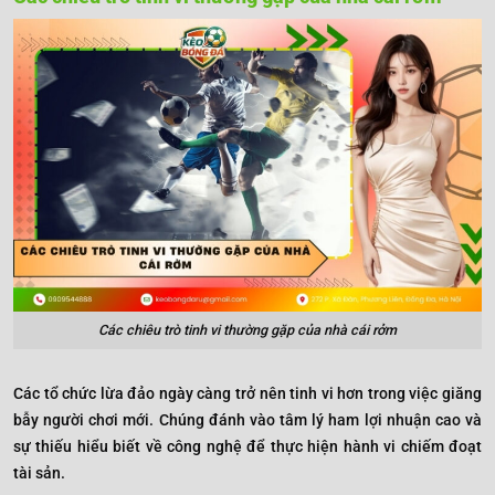
Các chiêu trò tinh vi thường gặp của nhà cái rởm
Các tổ chức lừa đảo ngày càng trở nên tinh vi hơn trong việc giăng
bẫy người chơi mới. Chúng đánh vào tâm lý ham lợi nhuận cao và
sự thiếu hiểu biết về công nghệ để thực hiện hành vi chiếm đoạt
tài sản.