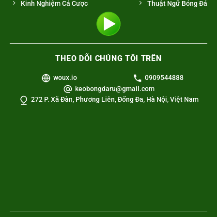
Kinh Nghiệm Cá Cược
Thuật Ngữ Bóng Đá
THEO DÕI CHÚNG TÔI TRÊN
woux.io
0909544888
keobongdaru@gmail.com
272 P. Xã Đàn, Phương Liên, Đống Đa, Hà Nội, Việt Nam