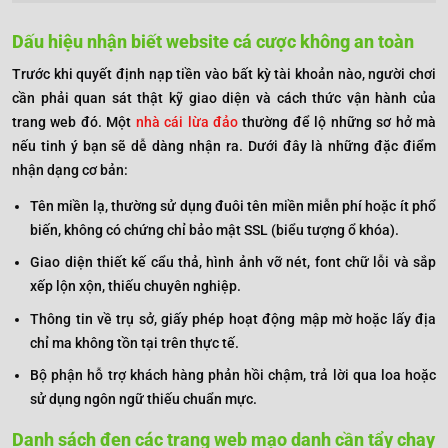
Dấu hiệu nhận biết website cá cược không an toàn
Trước khi quyết định nạp tiền vào bất kỳ tài khoản nào, người chơi
cần phải quan sát thật kỹ giao diện và cách thức vận hành của
trang web đó. Một
nhà cái lừa đảo
thường để lộ những sơ hở mà
nếu tinh ý bạn sẽ dễ dàng nhận ra. Dưới đây là những đặc điểm
nhận dạng cơ bản:
Tên miền lạ, thường sử dụng đuôi tên miền miễn phí hoặc ít phổ
biến, không có chứng chỉ bảo mật SSL (biểu tượng ổ khóa).
Giao diện thiết kế cẩu thả, hình ảnh vỡ nét, font chữ lỗi và sắp
xếp lộn xộn, thiếu chuyên nghiệp.
Thông tin về trụ sở, giấy phép hoạt động mập mờ hoặc lấy địa
chỉ ma không tồn tại trên thực tế.
Bộ phận hỗ trợ khách hàng phản hồi chậm, trả lời qua loa hoặc
sử dụng ngôn ngữ thiếu chuẩn mực.
Danh sách đen các trang web mạo danh cần tẩy chay