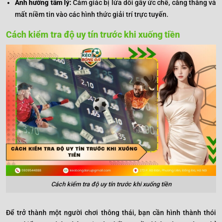
Ảnh hưởng tâm lý:
Cảm giác bị lừa dối gây ức chế, căng thẳng và
mất niềm tin vào các hình thức giải trí trực tuyến.
Cách kiểm tra độ uy tín trước khi xuống tiền
Cách kiểm tra độ uy tín trước khi xuống tiền
Để trở thành một người chơi thông thái, bạn cần hình thành thói