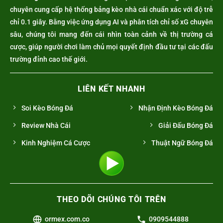
chuyên cung cấp hệ thống bảng kèo nhà cái chuẩn xác với độ trễ
chỉ 0.1 giây. Bằng việc ứng dụng AI và phân tích chỉ số xG chuyên
sâu, chúng tôi mang đến cái nhìn toàn cảnh về thị trường cá
cược, giúp người chơi làm chủ mọi quyết định đầu tư tại các đấu
trường đỉnh cao thế giới.
LIÊN KẾT NHANH
Soi Kèo Bóng Đá
Nhận Định Kèo Bóng Đá
Review Nhà Cái
Giải Đấu Bóng Đá
Kinh Nghiệm Cá Cược
Thuật Ngữ Bóng Đá
THEO DÕI CHÚNG TÔI TRÊN
ormex.com.co
0909544888