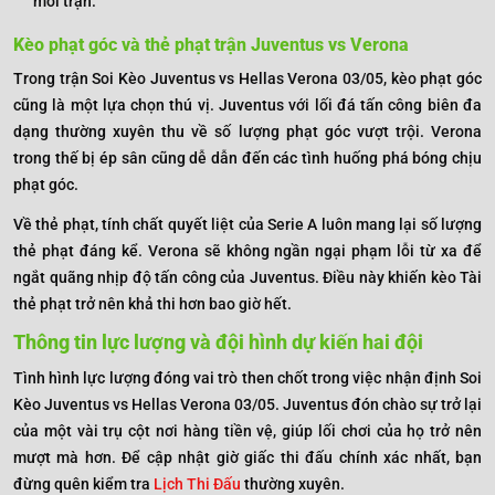
mỗi trận.
Kèo phạt góc và thẻ phạt trận Juventus vs Verona
Trong trận Soi Kèo Juventus vs Hellas Verona 03/05, kèo phạt góc
cũng là một lựa chọn thú vị. Juventus với lối đá tấn công biên đa
dạng thường xuyên thu về số lượng phạt góc vượt trội. Verona
trong thế bị ép sân cũng dễ dẫn đến các tình huống phá bóng chịu
phạt góc.
Về thẻ phạt, tính chất quyết liệt của Serie A luôn mang lại số lượng
thẻ phạt đáng kể. Verona sẽ không ngần ngại phạm lỗi từ xa để
ngắt quãng nhịp độ tấn công của Juventus. Điều này khiến kèo Tài
thẻ phạt trở nên khả thi hơn bao giờ hết.
Thông tin lực lượng và đội hình dự kiến hai đội
Tình hình lực lượng đóng vai trò then chốt trong việc nhận định Soi
Kèo Juventus vs Hellas Verona 03/05. Juventus đón chào sự trở lại
của một vài trụ cột nơi hàng tiền vệ, giúp lối chơi của họ trở nên
mượt mà hơn. Để cập nhật giờ giấc thi đấu chính xác nhất, bạn
đừng quên kiểm tra
Lịch Thi Đấu
thường xuyên.