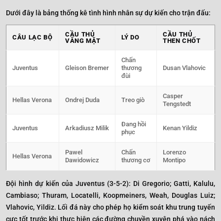
Dưới đây là bảng thống kê tình hình nhân sự dự kiến cho trận đấu:
CẦU THỦ
CẦU THỦ
CÂU LẠC BỘ
LÝ DO
VẮNG MẶT
THEN CHỐT
Chấn
Juventus
Gleison Bremer
thương
Dusan Vlahovic
đùi
Casper
Hellas Verona
Ondrej Duda
Treo giò
Tengstedt
Đang hồi
Juventus
Arkadiusz Milik
Kenan Yildiz
phục
Pawel
Chấn
Lorenzo
Hellas Verona
Dawidowicz
thương cơ
Montipo
Đội hình dự kiến của Juventus (3-5-2): Di Gregorio; Gatti, Kalulu,
Cambiaso; Thuram, Locatelli, Koopmeiners, Weah, Douglas Luiz;
Vlahovic, Yildiz. Lối đá này cho phép họ kiểm soát khu trung tuyến
cực tốt trước khi thực hiện các đường chuyền xuyên phá vào nách