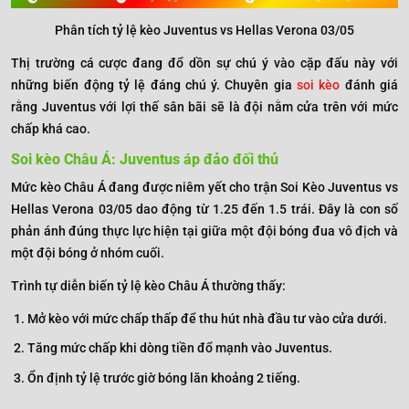
Phân tích tỷ lệ kèo Juventus vs Hellas Verona 03/05
Thị trường cá cược đang đổ dồn sự chú ý vào cặp đấu này với
những biến động tỷ lệ đáng chú ý. Chuyên gia
soi kèo
đánh giá
rằng Juventus với lợi thế sân bãi sẽ là đội nằm cửa trên với mức
chấp khá cao.
Soi kèo Châu Á: Juventus áp đảo đối thủ
Mức kèo Châu Á đang được niêm yết cho trận Soi Kèo Juventus vs
Hellas Verona 03/05 dao động từ 1.25 đến 1.5 trái. Đây là con số
phản ánh đúng thực lực hiện tại giữa một đội bóng đua vô địch và
một đội bóng ở nhóm cuối.
Trình tự diễn biến tỷ lệ kèo Châu Á thường thấy:
Mở kèo với mức chấp thấp để thu hút nhà đầu tư vào cửa dưới.
Tăng mức chấp khi dòng tiền đổ mạnh vào Juventus.
Ổn định tỷ lệ trước giờ bóng lăn khoảng 2 tiếng.