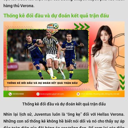
hàng thủ Verona.
Thống kê đối đầu và dự đoán kết quả trận đấu
Thống kê đối đầu và dự đoán kết quả trận đấu
Nhìn lại lịch sử, Juventus luôn là “ông kẹ” đối với Hellas Verona.
Những con số thống kê không hề biết nói dối và nó cho thấy sự áp
đảo toàn diện của đội bóng áo sọc trắng đen. Để xem lại các diễn