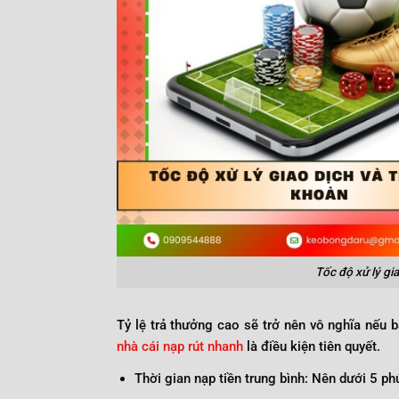
Tốc độ xử lý gi
Tỷ lệ trả thưởng cao sẽ trở nên vô nghĩa nếu b
nhà cái nạp rút nhanh
là điều kiện tiên quyết.
Thời gian nạp tiền trung bình: Nên dưới 5 phú