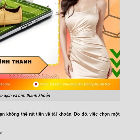
ao dịch và tính thanh khoản
ạn không thể rút tiền về tài khoản. Do đó, việc chọn một
t.