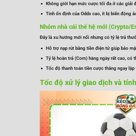
Không giới hạn mức cược tối đa ở các giải
Tính ổn định của Odds cao, ít bị biến động ả
Nhóm nhà cái thế hệ mới (Crypto/E
Đây là xu hướng mới nổi nhưng có tỷ lệ trả thư
Hỗ trợ nạp rút bằng tiền điện tử giúp bảo mật
Tỷ lệ hoàn trả (Com) hàng ngày rất cao, có 
Tốc độ thanh toán tiền cược thắng ngay lập 
Tốc độ xử lý giao dịch và tín