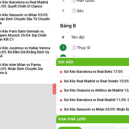
Hàn Quốc
3
i Kèo Barcelona vs Real Madrid
/05: Quyết Chiến El Clasico
Séc
4
i Kèo Sassuolo vs Milan 03/05:
hận Định Chuyên Sâu Từ Chuyên
a
Bảng B
i Kèo Paris Saint-Germain vs
yern Munich 29/04: Đại Chiến
#
Tên đội
n Kết C1
Thụy Sĩ
1
i Kèo Juventus vs Hellas Verona
/05: Bà Đầm Già Khẳng Định Uy
hế
Canada
2
SOI KÈO
i Kèo Inter Milan vs Parma
Bosnia và Herzegovina
3
/05: Nhận Định Chuyên Gia
Soi Kèo Barcelona vs Real Betis 17/05
rie A
Qatar
4
Soi Kèo Real Madrid vs Real Oviedo 15/0
Soi Kèo Osasuna vs Atlético de Madrid 13
Bảng C
Soi Kèo Barcelona vs Real Madrid 11/05: Q
#
Tên đội
Soi Kèo Sassuolo vs Milan 03/05: Nhận Đ
Brazil
1
VUA PHÁ LƯỚI
Maroc
2