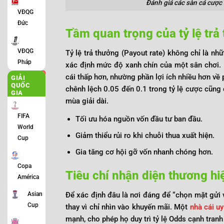
Đánh giá các sàn cá cược 
VĐQG
Đức
Tầm quan trọng của tỷ lệ trả
VĐQG
Tỷ lệ trả thưởng (Payout rate) không chỉ là nhữ
Pháp
xác định mức độ xanh chín của một sân chơi. M
cái thấp hơn, nhường phần lợi ích nhiều hơn về
GIẢI
QUỐC
chênh lệch 0.05 đến 0.1 trong tỷ lệ cược cũng 
GIA
mùa giải dài.
FIFA
Tối ưu hóa nguồn vốn đầu tư ban đầu.
World
Giảm thiểu rủi ro khi chuỗi thua xuất hiện.
Cup
Gia tăng cơ hội gỡ vốn nhanh chóng hơn.
Copa
Tiêu chí nhận diện thương hiệ
América
Để xác định đâu là nơi đáng để “chọn mặt gửi 
Asian
Cup
thay vì chỉ nhìn vào khuyến mãi. Một
nhà cái uy
mạnh, cho phép họ duy trì tỷ lệ Odds cạnh tran