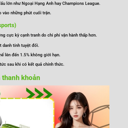
 đấu lớn như Ngoại Hạng Anh hay Champions League.
o vào những phút cuối trận.
sports)
ởng cực kỳ cạnh tranh do chi phí vận hành thấp hơn.
 danh tính tuyệt đối.
thể lên đến 1.5% không giới hạn.
tức sau khi có kết quả chính thức.
h thanh khoản