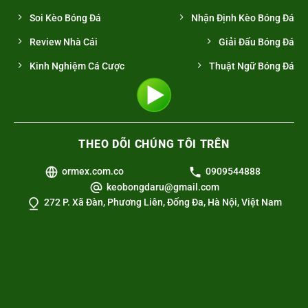
Soi Kèo Bóng Đá
Nhận Định Kèo Bóng Đá
Review Nhà Cái
Giải Đấu Bóng Đá
Kinh Nghiệm Cá Cược
Thuật Ngữ Bóng Đá
THEO DÕI CHÚNG TÔI TRÊN
ormex.com.co
0909544888
keobongdaru@gmail.com
272 P. Xã Đàn, Phương Liên, Đống Đa, Hà Nội, Việt Nam