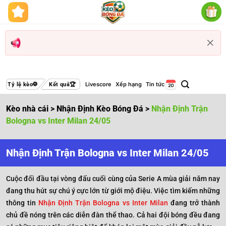
Bỏ
qua
nội
dung
Livescore
Xếp hạng
Tin tức
Tỷ lệ kèo
Kết quả
Kèo nhà cái
>
Nhận Định Kèo Bóng Đá
>
Nhận Định Trận
Bologna vs Inter Milan 24/05
Nhận Định Trận Bologna vs Inter Milan 24/05
Cuộc đối đầu tại vòng đấu cuối cùng của Serie A mùa giải năm nay
đang thu hút sự chú ý cực lớn từ giới mộ điệu. Việc tìm kiếm những
thông tin
Nhận Định Trận Bologna vs Inter Milan
đang trở thành
chủ đề nóng trên các diễn đàn thể thao. Cả hai đội bóng đều đang