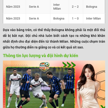
Inter
Năm 2023
Serie A
2 – 2
Bologna
Milan
Năm 2023
Serie A
Bologna
1 – 0
Inter Milan
Dựa vào bảng trên, có thể thấy Bologna không phải là một đối thủ
dễ bị bắt nạt. Đội chủ nhà luôn biết cách tạo ra những khó khăn
nhất định cho đại diện đến từ thành Milan. Những cuộc chạm trán
giữa họ thường diễn ra giằng co và có kết quả sít sao.
Thông tin lực lượng và đội hình dự kiến