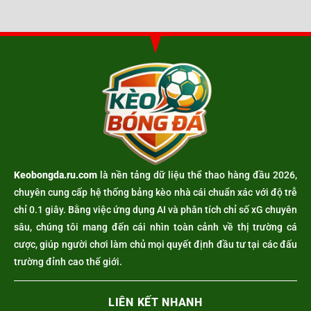
Keobongda.ru.com
là nền tảng dữ liệu thể thao hàng đầu 2026,
chuyên cung cấp hệ thống bảng kèo nhà cái chuẩn xác với độ trễ
chỉ 0.1 giây. Bằng việc ứng dụng AI và phân tích chỉ số xG chuyên
sâu, chúng tôi mang đến cái nhìn toàn cảnh về thị trường cá
cược, giúp người chơi làm chủ mọi quyết định đầu tư tại các đấu
trường đỉnh cao thế giới.
LIÊN KẾT NHANH