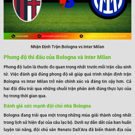
Nhận Định Trận Bologna vs Inter Milan
Phong độ thi đấu của Bologna và Inter Milan
Phong độ luôn là thước đo quan trọng nhất trước mỗi trận cầu sinh
tử. Việc đánh giá đúng phong độ sẽ giúp quá trình nhận định trận
Bologna vs Inter Milan trở nên chính xác và đáng tin cậy hơn. Cả
hai đội đều trải qua những chuỗi trận phản ánh đúng thực lực của
họ trong thời gian qua.
Đánh giá sức mạnh đội chủ nhà Bologna
Bologna đang trải qua một trong những mùa giải thành công nhất
trong lịch sử hiện đại của câu lạc bộ. Dưới sự dẫn dắt của ban huấn
luyện tài năng, đội chủ sân Renato Dall’Ara đã biến thánh địa của