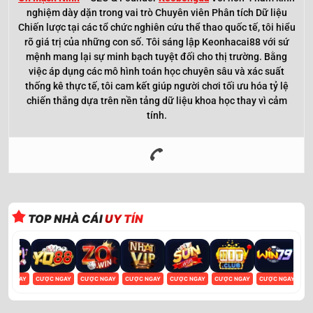
nghiệm dày dặn trong vai trò Chuyên viên Phân tích Dữ liệu
Chiến lược tại các tổ chức nghiên cứu thể thao quốc tế, tôi hiểu
rõ giá trị của những con số. Tôi sáng lập Keonhacai88 với sứ
mệnh mang lại sự minh bạch tuyệt đối cho thị trường. Bằng
việc áp dụng các mô hình toán học chuyên sâu và xác suất
thống kê thực tế, tôi cam kết giúp người chơi tối ưu hóa tỷ lệ
chiến thắng dựa trên nền tảng dữ liệu khoa học thay vì cảm
tính.
TOP NHÀ CÁI
UY TÍN
ỢC NGAY
CƯỢC NGAY
CƯỢC NGAY
CƯỢC NGAY
CƯỢC NGAY
CƯỢC NGAY
CƯỢC NGAY
CƯ