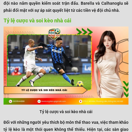
đội nào nắm quyền kiểm soát trận đấu. Barella và Calhanoglu sẽ
phải đối mặt với sự áp sát quyết liệt từ các tiền vệ đội chủ nhà.
Tỷ lệ cược và soi kèo nhà cái
Tỷ lệ cược và soi kèo nhà cái
Đối với những người yêu thích bộ môn thể thao vua, việc tham khảo
tỷ lệ kèo là một thói quen không thể thiếu. Hiện tại, các sàn giao