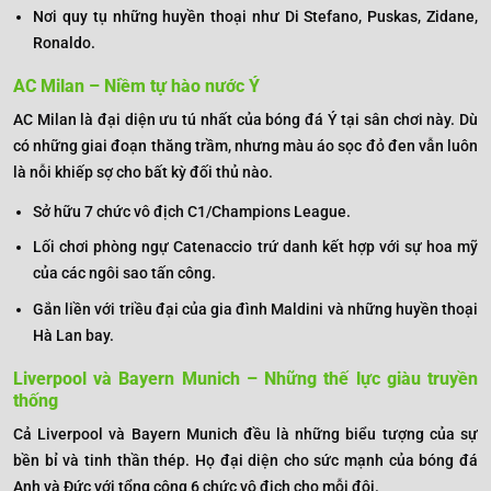
Nơi quy tụ những huyền thoại như Di Stefano, Puskas, Zidane,
Ronaldo.
AC Milan – Niềm tự hào nước Ý
AC Milan là đại diện ưu tú nhất của bóng đá Ý tại sân chơi này. Dù
có những giai đoạn thăng trầm, nhưng màu áo sọc đỏ đen vẫn luôn
là nỗi khiếp sợ cho bất kỳ đối thủ nào.
Sở hữu 7 chức vô địch C1/Champions League.
Lối chơi phòng ngự Catenaccio trứ danh kết hợp với sự hoa mỹ
của các ngôi sao tấn công.
Gắn liền với triều đại của gia đình Maldini và những huyền thoại
Hà Lan bay.
Liverpool và Bayern Munich – Những thế lực giàu truyền
thống
Cả Liverpool và Bayern Munich đều là những biểu tượng của sự
bền bỉ và tinh thần thép. Họ đại diện cho sức mạnh của bóng đá
Anh và Đức với tổng cộng 6 chức vô địch cho mỗi đội.