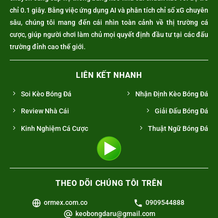
chỉ 0.1 giây. Bằng việc ứng dụng AI và phân tích chỉ số xG chuyên
sâu, chúng tôi mang đến cái nhìn toàn cảnh về thị trường cá
cược, giúp người chơi làm chủ mọi quyết định đầu tư tại các đấu
trường đỉnh cao thế giới.
LIÊN KẾT NHANH
Soi Kèo Bóng Đá
Nhận Định Kèo Bóng Đá
Review Nhà Cái
Giải Đấu Bóng Đá
Kinh Nghiệm Cá Cược
Thuật Ngữ Bóng Đá
THEO DÕI CHÚNG TÔI TRÊN
ormex.com.co
0909544888
keobongdaru@gmail.com