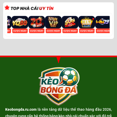
TOP NHÀ CÁI
UY TÍN
ỢC NGAY
CƯỢC NGAY
CƯỢC NGAY
CƯỢC NGAY
CƯỢC NGAY
CƯỢC NGAY
CƯỢC NGAY
CƯ
Keobongda.ru.com
là nền tảng dữ liệu thể thao hàng đầu 2026,
chuyên cung cấp hệ thống bảng kèo nhà cái chuẩn xác với độ trễ