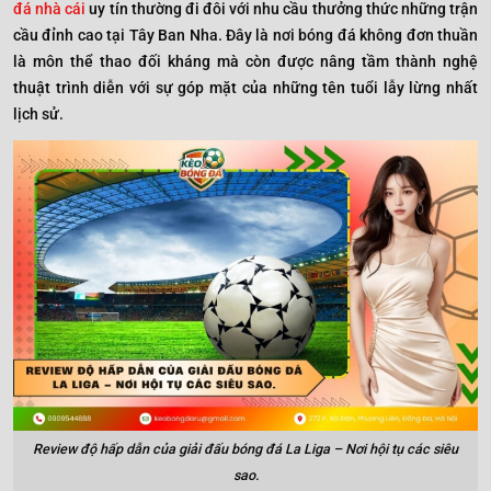
đá nhà cái
uy tín thường đi đôi với nhu cầu thưởng thức những trận
cầu đỉnh cao tại Tây Ban Nha. Đây là nơi bóng đá không đơn thuần
là môn thể thao đối kháng mà còn được nâng tầm thành nghệ
thuật trình diễn với sự góp mặt của những tên tuổi lẫy lừng nhất
lịch sử.
Review độ hấp dẫn của giải đấu bóng đá La Liga – Nơi hội tụ các siêu
sao.