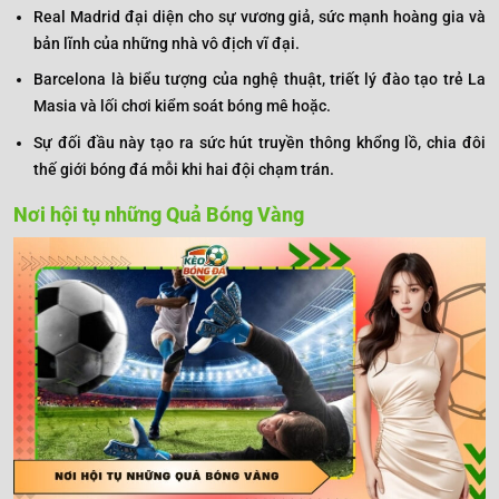
Real Madrid đại diện cho sự vương giả, sức mạnh hoàng gia và
bản lĩnh của những nhà vô địch vĩ đại.
Barcelona là biểu tượng của nghệ thuật, triết lý đào tạo trẻ La
Masia và lối chơi kiểm soát bóng mê hoặc.
Sự đối đầu này tạo ra sức hút truyền thông khổng lồ, chia đôi
thế giới bóng đá mỗi khi hai đội chạm trán.
Nơi hội tụ những Quả Bóng Vàng