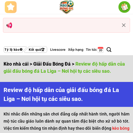
Bỏ
qua
nội
dung
Livescore
Xếp hạng
Tin tức
Tỷ lệ kèo
Kết quả
Kèo nhà cái
>
Giải Đấu Bóng Đá
>
Review độ hấp dẫn của
giải đấu bóng đá La Liga – Nơi hội tụ các siêu sao.
Review độ hấp dẫn của giải đấu bóng đá La
Liga – Nơi hội tụ các siêu sao.
Khi nhắc đến những sân chơi đẳng cấp nhất hành tinh, người hâm
mộ túc cầu giáo luôn dành sự quan tâm đặc biệt cho xứ sở bò tót.
Việc tìm kiếm thông tin nhận định hay theo dõi biến động
kèo bóng