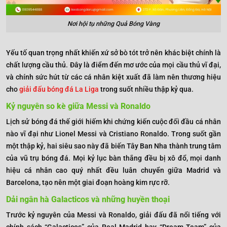
Nơi hội tụ những Quả Bóng Vàng
Yếu tố quan trọng nhất khiến xứ sở bò tót trở nên khác biệt chính là
chất lượng cầu thủ. Đây là điểm đến mơ ước của mọi cầu thủ vĩ đại,
và chính sức hút từ các cá nhân kiệt xuất đã làm nên thương hiệu
cho
giải đấu bóng đá La Liga
trong suốt nhiều thập kỷ qua.
Kỷ nguyên so kè giữa Messi và Ronaldo
Lịch sử bóng đá thế giới hiếm khi chứng kiến cuộc đối đầu cá nhân
nào vĩ đại như Lionel Messi và Cristiano Ronaldo. Trong suốt gần
một thập kỷ, hai siêu sao này đã biến Tây Ban Nha thành trung tâm
của vũ trụ bóng đá. Mọi kỷ lục bàn thắng đều bị xô đổ, mọi danh
hiệu cá nhân cao quý nhất đều luân chuyển giữa Madrid và
Barcelona, tạo nên một giai đoạn hoàng kim rực rỡ.
Dải ngân hà Galacticos và những huyền thoại
Trước kỷ nguyên của Messi và Ronaldo, giải đấu đã nổi tiếng với