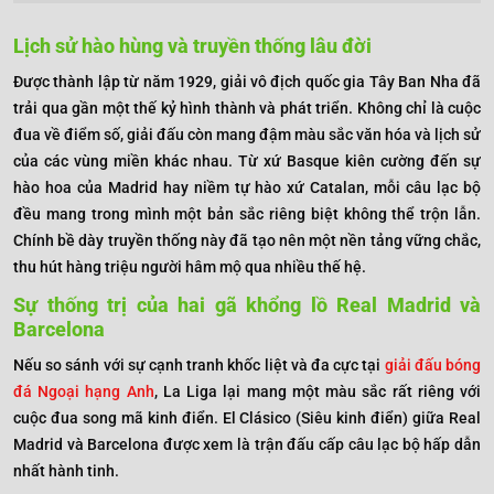
Lịch sử hào hùng và truyền thống lâu đời
Được thành lập từ năm 1929, giải vô địch quốc gia Tây Ban Nha đã
trải qua gần một thế kỷ hình thành và phát triển. Không chỉ là cuộc
đua về điểm số, giải đấu còn mang đậm màu sắc văn hóa và lịch sử
của các vùng miền khác nhau. Từ xứ Basque kiên cường đến sự
hào hoa của Madrid hay niềm tự hào xứ Catalan, mỗi câu lạc bộ
đều mang trong mình một bản sắc riêng biệt không thể trộn lẫn.
Chính bề dày truyền thống này đã tạo nên một nền tảng vững chắc,
thu hút hàng triệu người hâm mộ qua nhiều thế hệ.
Sự thống trị của hai gã khổng lồ Real Madrid và
Barcelona
Nếu so sánh với sự cạnh tranh khốc liệt và đa cực tại
giải đấu bóng
đá Ngoại hạng Anh
, La Liga lại mang một màu sắc rất riêng với
cuộc đua song mã kinh điển. El Clásico (Siêu kinh điển) giữa Real
Madrid và Barcelona được xem là trận đấu cấp câu lạc bộ hấp dẫn
nhất hành tinh.