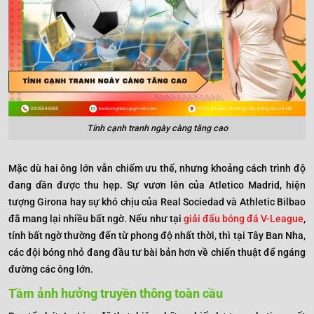
Tính cạnh tranh ngày càng tăng cao
Mặc dù hai ông lớn vẫn chiếm ưu thế, nhưng khoảng cách trình độ
đang dần được thu hẹp. Sự vươn lên của Atletico Madrid, hiện
tượng Girona hay sự khó chịu của Real Sociedad và Athletic Bilbao
đã mang lại nhiều bất ngờ. Nếu như tại
giải đấu bóng đá V-League
,
tính bất ngờ thường đến từ phong độ nhất thời, thì tại Tây Ban Nha,
các đội bóng nhỏ đang đầu tư bài bản hơn về chiến thuật để ngáng
đường các ông lớn.
Tầm ảnh hưởng truyền thông toàn cầu