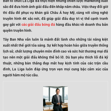
Ban tổ chức La Liga đã thực hiện những chiến lược marketing xuất
sắc để đưa hình ảnh giải đấu đến khắp năm châu. Việc thay đổi giờ
thi đấu để phục vụ khán giả Châu Á hay Mỹ, cùng với công nghệ
truyền hình 4K sắc nét, đã giúp giải đấu duy trì vị thế cạnh tranh
gay gắt với
các giải đấu bóng đá
hàng đầu khác về doanh thu bản
quyền truyền hình.
Tây Ban Nha vẫn luôn là mảnh đất lành cho những tài năng kiệt
xuất nhất thế giới tỏa sáng. Sự kết hợp hoàn hảo giữa truyền thống
lịch sử, chất lượng chuyên môn đỉnh cao và sức hút thương mại đã
tạo nên một giải đấu không thể bỏ lỡ. Dù bạn yêu thích lối đá kỹ
thuật, những bàn thắng đẹp mắt hay kịch tính của các trận cầu
đinh, La Liga luôn đáp ứng trọn vẹn mọi cung bậc cảm xúc của
người hâm mộ túc cầu.