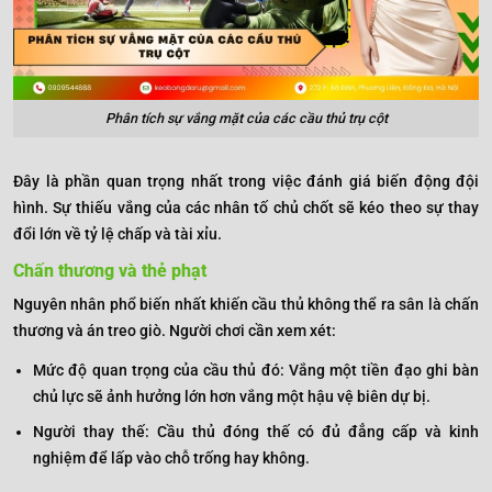
Phân tích sự vắng mặt của các cầu thủ trụ cột
Đây là phần quan trọng nhất trong việc đánh giá biến động đội
hình. Sự thiếu vắng của các nhân tố chủ chốt sẽ kéo theo sự thay
đổi lớn về tỷ lệ chấp và tài xỉu.
Chấn thương và thẻ phạt
Nguyên nhân phổ biến nhất khiến cầu thủ không thể ra sân là chấn
thương và án treo giò. Người chơi cần xem xét:
Mức độ quan trọng của cầu thủ đó: Vắng một tiền đạo ghi bàn
chủ lực sẽ ảnh hưởng lớn hơn vắng một hậu vệ biên dự bị.
Người thay thế: Cầu thủ đóng thế có đủ đẳng cấp và kinh
nghiệm để lấp vào chỗ trống hay không.