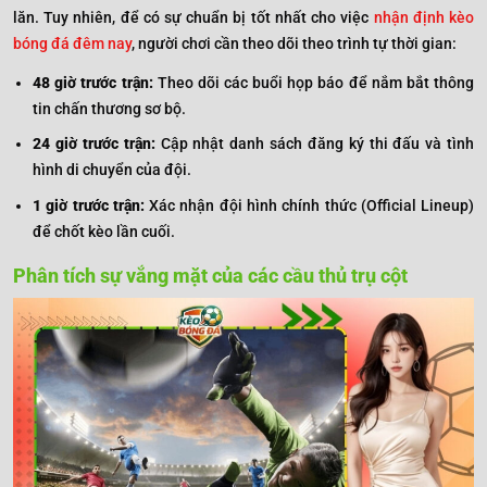
lăn. Tuy nhiên, để có sự chuẩn bị tốt nhất cho việc
nhận định kèo
bóng đá đêm nay
, người chơi cần theo dõi theo trình tự thời gian:
48 giờ trước trận:
Theo dõi các buổi họp báo để nắm bắt thông
tin chấn thương sơ bộ.
24 giờ trước trận:
Cập nhật danh sách đăng ký thi đấu và tình
hình di chuyển của đội.
1 giờ trước trận:
Xác nhận đội hình chính thức (Official Lineup)
để chốt kèo lần cuối.
Phân tích sự vắng mặt của các cầu thủ trụ cột