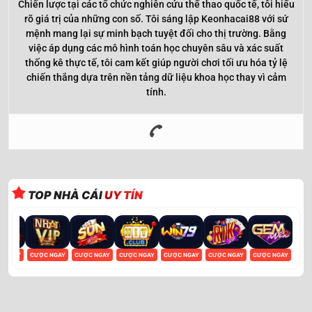
Chiến lược tại các tổ chức nghiên cứu thể thao quốc tế, tôi hiểu
rõ giá trị của những con số. Tôi sáng lập Keonhacai88 với sứ
mệnh mang lại sự minh bạch tuyệt đối cho thị trường. Bằng
việc áp dụng các mô hình toán học chuyên sâu và xác suất
thống kê thực tế, tôi cam kết giúp người chơi tối ưu hóa tỷ lệ
chiến thắng dựa trên nền tảng dữ liệu khoa học thay vì cảm
tính.
TOP NHÀ CÁI
UY TÍN
C NGAY
CƯỢC NGAY
CƯỢC NGAY
CƯỢC NGAY
CƯỢC NGAY
CƯỢC NGAY
CƯỢC NGAY
CƯỢ