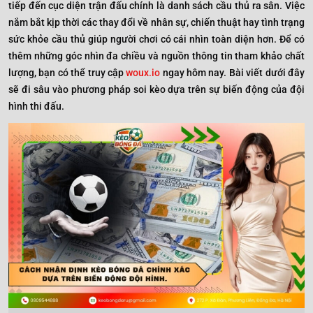
tiếp đến cục diện trận đấu chính là danh sách cầu thủ ra sân. Việc
nắm bắt kịp thời các thay đổi về nhân sự, chiến thuật hay tình trạng
sức khỏe cầu thủ giúp người chơi có cái nhìn toàn diện hơn. Để có
thêm những góc nhìn đa chiều và nguồn thông tin tham khảo chất
lượng, bạn có thể truy cập
woux.io
ngay hôm nay. Bài viết dưới đây
sẽ đi sâu vào phương pháp soi kèo dựa trên sự biến động của đội
hình thi đấu.