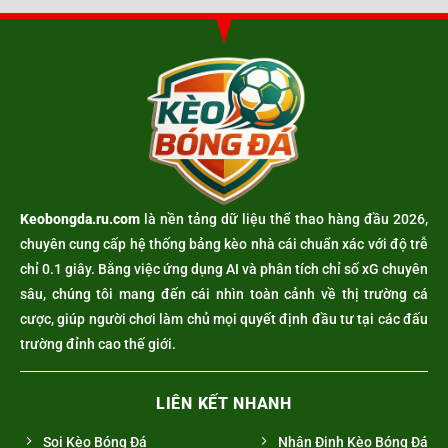
Keobongda.ru.com
là nền tảng dữ liệu thể thao hàng đầu 2026,
chuyên cung cấp hệ thống bảng kèo nhà cái chuẩn xác với độ trễ
chỉ 0.1 giây. Bằng việc ứng dụng AI và phân tích chỉ số xG chuyên
sâu, chúng tôi mang đến cái nhìn toàn cảnh về thị trường cá
cược, giúp người chơi làm chủ mọi quyết định đầu tư tại các đấu
trường đỉnh cao thế giới.
LIÊN KẾT NHANH
Soi Kèo Bóng Đá
Nhận Định Kèo Bóng Đá