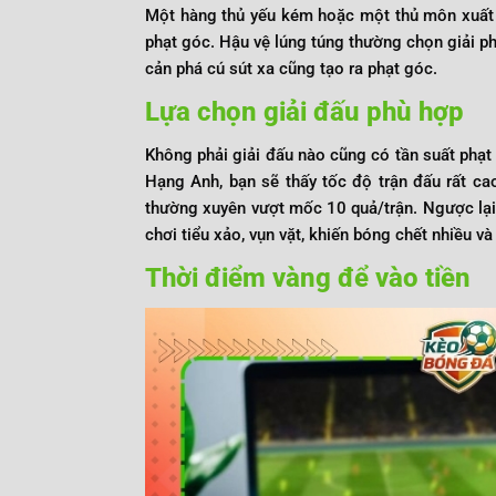
Một hàng thủ yếu kém hoặc một thủ môn xuất 
phạt góc. Hậu vệ lúng túng thường chọn giải ph
cản phá cú sút xa cũng tạo ra phạt góc.
Lựa chọn giải đấu phù hợp
Không phải giải đấu nào cũng có tần suất phạt
Hạng Anh, bạn sẽ thấy tốc độ trận đấu rất ca
thường xuyên vượt mốc 10 quả/trận. Ngược lại
chơi tiểu xảo, vụn vặt, khiến bóng chết nhiều và
Thời điểm vàng để vào tiền