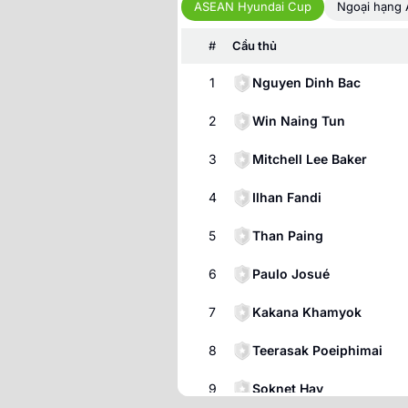
ASEAN Hyundai Cup
Ngoại hạng
#
Cầu thủ
1
Nguyen Dinh Bac
2
Win Naing Tun
3
Mitchell Lee Baker
4
Ilhan Fandi
5
Than Paing
6
Paulo Josué
7
Kakana Khamyok
8
Teerasak Poeiphimai
9
Soknet Hav