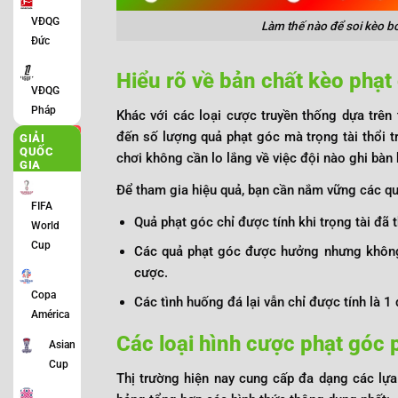
VĐQG
Làm thế nào để soi kèo b
Đức
Hiểu rõ về bản chất kèo phạt
VĐQG
Pháp
Khác với các loại cược truyền thống dựa trên 
đến số lượng quả phạt góc mà trọng tài thổi tr
GIẢI
QUỐC
chơi không cần lo lắng về việc đội nào ghi bàn 
GIA
Để tham gia hiệu quả, bạn cần nắm vững các qu
FIFA
Quả phạt góc chỉ được tính khi trọng tài đã t
World
Cup
Các quả phạt góc được hưởng nhưng không 
cược.
Copa
Các tình huống đá lại vẫn chỉ được tính là 1
América
Các loại hình cược phạt góc 
Asian
Cup
Thị trường hiện nay cung cấp đa dạng các lựa