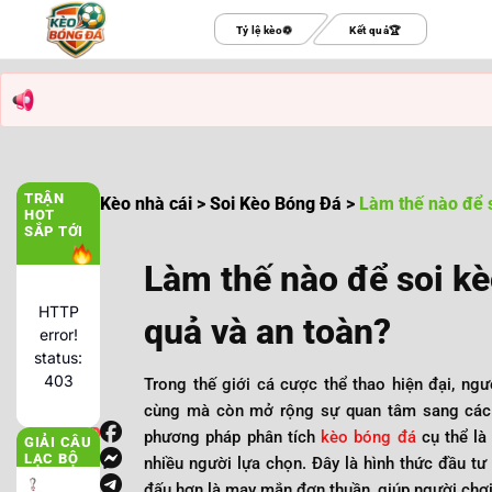
Bỏ
Tỷ lệ kèo
Kết quả
qua
nội
dung
TRẬN
Kèo nhà cái
>
Soi Kèo Bóng Đá
>
Làm thế nào để s
HOT
SẮP TỚI
Làm thế nào để soi kè
HTTP
quả và an toàn?
error!
status:
403
Trong thế giới cá cược thể thao hiện đại, ngư
cùng mà còn mở rộng sự quan tâm sang các c
phương pháp phân tích
kèo bóng đá
cụ thể là
GIẢI CÂU
LẠC BỘ
nhiều người lựa chọn. Đây là hình thức đầu tư
đấu hơn là may mắn đơn thuần, giúp người chơi 