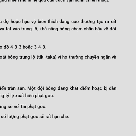
gẫu nhiên mà là hệ quả của cách vận hành chiến thuật.
 độ hoặc hậu vệ biên thích dâng cao thường tạo ra rất
 và tạt vào trung lộ, khả năng bóng chạm chân hậu vệ đối
sơ đồ 4-3-3 hoặc 3-4-3.
át bóng trung lộ (tiki-taka) vì họ thường chuyền ngắn và
biến trên sân. Một đội bóng đang khát điểm hoặc bị dẫn
g tỷ lệ xuất hiện phạt góc.
ờng sẽ nổ Tài phạt góc.
 số lượng phạt góc sẽ rất hạn chế.