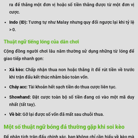
ra để thắng một đơn vị hoặc số tiền thắng được từ một đơn vị
cược.
Indo (ID):
Tương tự như Malay nhưng quy đổi ngược lại khi tỷ lệ
> 0.
Thuật ngữ tiếng lóng của dân chơi
Cộng đồng người chơi lâu năm thường sử dụng những từ lóng để
giao tiếp nhanh gọn:
Xả kèo:
Chấp nhận thua non hoặc thắng ít để rút tiền về trước
khi trận đấu kết thúc nhằm bảo toàn vốn.
Cháy acc:
Tài khoản hết sạch tiền do thua cược liên tục.
Showhand:
Đặt cược toàn bộ số tiền đang có vào một mã duy
nhất (tất tay).
Về bờ:
Gỡ lại được số vốn đã mất sau chuỗi thua.
Một số thuật ngữ bóng đá thường gặp khi soi kèo
Để phân tích trận đấu chính xác, bạn không chỉ cần hiểu về kèo mà