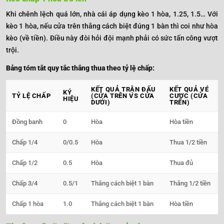
Khi chênh lệch quá lớn, nhà cái áp dụng kèo 1 hòa, 1.25, 1.5… Với
kèo 1 hòa, nếu cửa trên thắng cách biệt đúng 1 bàn thì coi như hòa
kèo (về tiền). Điều này đòi hỏi đội mạnh phải có sức tấn công vượt
trội.
Bảng tóm tắt quy tắc thắng thua theo tỷ lệ chấp:
KẾT QUẢ TRẬN ĐẤU
KẾT QUẢ VÉ
KÝ
TỶ LỆ CHẤP
(CỬA TRÊN VS CỬA
CƯỢC (CỬA
HIỆU
DƯỚI)
TRÊN)
Đồng banh
0
Hòa
Hòa tiền
Chấp 1/4
0/0.5
Hòa
Thua 1/2 tiền
Chấp 1/2
0.5
Hòa
Thua đủ
Chấp 3/4
0.5/1
Thắng cách biệt 1 bàn
Thắng 1/2 tiền
Chấp 1 hòa
1.0
Thắng cách biệt 1 bàn
Hòa tiền