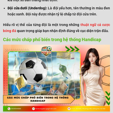
Đội cửa dưới (Underdog):
Là đội yếu hơn, tên thường in màu đen
hoặc xanh. Đội này được nhận tỷ lệ chấp từ đội cửa trên.
Hiểu rõ vị thế của từng đội là một trong những
thuật ngữ cá cược
bóng đá
quan trọng giúp bạn nhận định đúng về cục diện trận đấu.
Các mức chấp phổ biến trong hệ thống Handicap