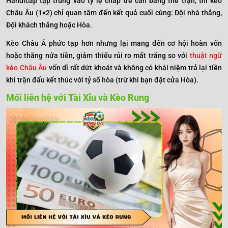
Handicap tập trung vào tỷ lệ chấp để cân bằng thế trận, thì kèo
Châu Âu (1×2) chỉ quan tâm đến kết quả cuối cùng: Đội nhà thắng,
Đội khách thắng hoặc Hòa.
Kèo Châu Á phức tạp hơn nhưng lại mang đến cơ hội hoàn vốn
hoặc thắng nửa tiền, giảm thiểu rủi ro mất trắng so với
thuật ngữ
kèo Châu Âu
vốn dĩ rất dứt khoát và không có khái niệm trả lại tiền
khi trận đấu kết thúc với tỷ số hòa (trừ khi bạn đặt cửa Hòa).
Mối liên hệ với Tài Xỉu và Kèo Rung