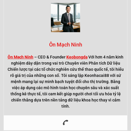
Ôn Mạch Ninh
Ôn Mạch Ninh
– CEO & Founder
Keobongda
Với hơn 4 năm kinh
nghiệm dày dặn trong vai trò Chuyên viên Phân tích Dữ liệu
Chiến lược tại các tổ chức nghiên cứu thể thao quốc tế, tôi hiểu
rõ giá trị của những con số. Tôi sáng lập Keonhacai88 với sứ
mệnh mang lại sự minh bạch tuyệt đối cho thị trường. Bằng
việc áp dụng các mô hình toán học chuyên sâu và xác suất
thống kê thực tế, tôi cam kết giúp người chơi tối ưu hóa tỷ lệ
chiến thắng dựa trên nền tảng dữ liệu khoa học thay vì cảm
tính.