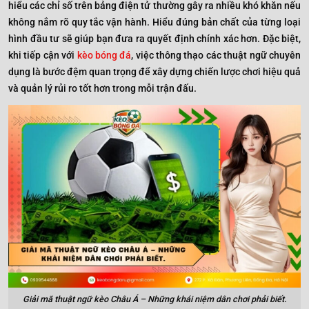
hiểu các chỉ số trên bảng điện tử thường gây ra nhiều khó khăn nếu
không nắm rõ quy tắc vận hành. Hiểu đúng bản chất của từng loại
hình đầu tư sẽ giúp bạn đưa ra quyết định chính xác hơn. Đặc biệt,
khi tiếp cận với
kèo bóng đá
, việc thông thạo các thuật ngữ chuyên
dụng là bước đệm quan trọng để xây dựng chiến lược chơi hiệu quả
và quản lý rủi ro tốt hơn trong mỗi trận đấu.
Giải mã thuật ngữ kèo Châu Á – Những khái niệm dân chơi phải biết.