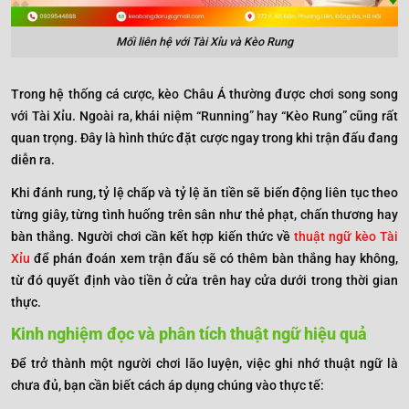
Mối liên hệ với Tài Xỉu và Kèo Rung
Trong hệ thống cá cược, kèo Châu Á thường được chơi song song
với Tài Xỉu. Ngoài ra, khái niệm “Running” hay “Kèo Rung” cũng rất
quan trọng. Đây là hình thức đặt cược ngay trong khi trận đấu đang
diễn ra.
Khi đánh rung, tỷ lệ chấp và tỷ lệ ăn tiền sẽ biến động liên tục theo
từng giây, từng tình huống trên sân như thẻ phạt, chấn thương hay
bàn thắng. Người chơi cần kết hợp kiến thức về
thuật ngữ kèo Tài
Xỉu
để phán đoán xem trận đấu sẽ có thêm bàn thắng hay không,
từ đó quyết định vào tiền ở cửa trên hay cửa dưới trong thời gian
thực.
Kinh nghiệm đọc và phân tích thuật ngữ hiệu quả
Để trở thành một người chơi lão luyện, việc ghi nhớ thuật ngữ là
chưa đủ, bạn cần biết cách áp dụng chúng vào thực tế: